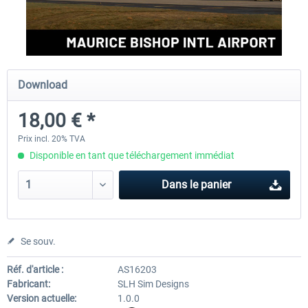
FSDG - St Lucia TLPC MSFS
FSDG - St Lucia TLPL MS
Download
12,00 € *
15,12 € *
18,00 € *
Prix incl. 20% TVA
Disponible en tant que téléchargement immédiat
Dans le panier
Se souv.
Réf. d'article :
AS16203
Fabricant:
SLH Sim Designs
Version actuelle:
1.0.0