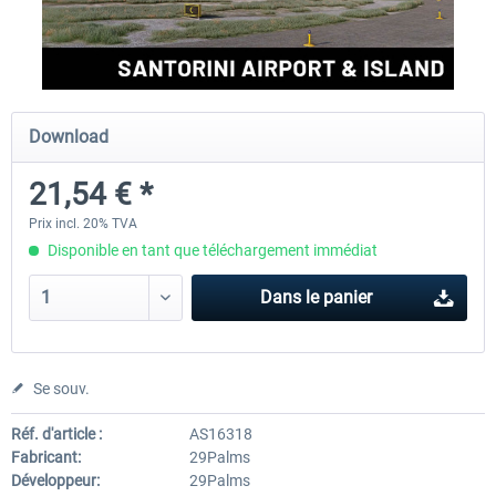
Aerosoft Airport Cologne/Bonn
sim-wings Hamburg
Download
18,10 € *
20,12 € *
21,54 € *
Prix incl. 20% TVA
Disponible en tant que téléchargement immédiat
Dans le panier
Se souv.
Réf. d'article :
AS16318
Fabricant:
29Palms
Développeur:
29Palms