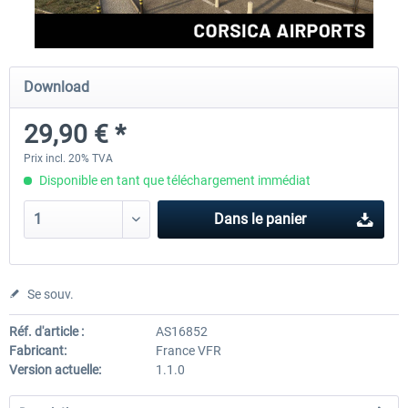
Aerosoft Airport Cologne/Bonn
sim-wings Hamburg
Download
29,90 € *
18,10 € *
20,12 € *
Prix incl. 20% TVA
Disponible en tant que téléchargement immédiat
Dans le panier
Se souv.
Réf. d'article :
AS16852
Fabricant:
France VFR
Version actuelle:
1.1.0