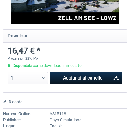
Aerosoft Mega Airport Brussels
Aerosoft Airport Cologne/
Download
25,58 € *
18,40 € *
16,47 € *
Prezzi incl. 22% IVA
Disponibile come download immediato
Aggiungi al carrello
Ricorda
Numero Ordine:
AS15118
Publisher:
Gaya Simulations
Lingua:
English