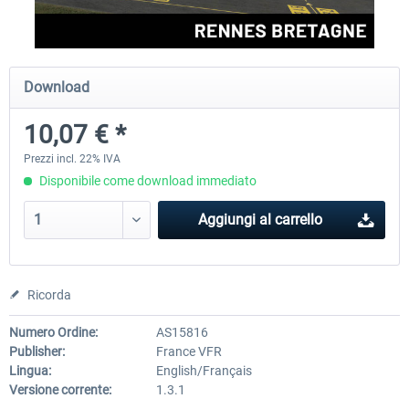
Aerosoft Airport Cologne/Bonn
sim-wings Hamburg
Download
10,07 € *
18,40 € *
20,45 € *
Prezzi incl. 22% IVA
Disponibile come download immediato
Aggiungi al carrello
Ricorda
Numero Ordine:
AS15816
Publisher:
France VFR
Lingua:
English/Français
Versione corrente:
1.3.1