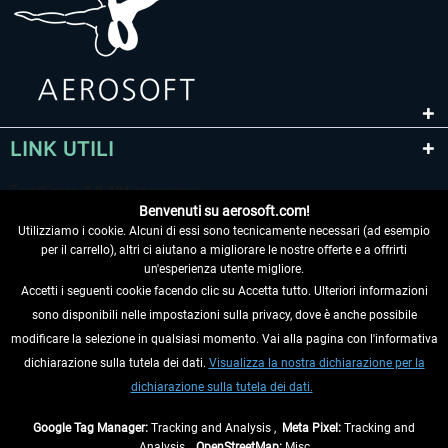
LINK UTILI
Benvenuti su aerosoft.com!
Utilizziamo i cookie. Alcuni di essi sono tecnicamente necessari (ad esempio
per il carrello), altri ci aiutano a migliorare le nostre offerte e a offrirti
un'esperienza utente migliore.
Accetti i seguenti cookie facendo clic su Accetta tutto. Ulteriori informazioni
sono disponibili nelle impostazioni sulla privacy, dove è anche possibile
RECEDERE DAL CONTRATTO
modificare la selezione in qualsiasi momento. Vai alla pagina con l'informativa
dichiarazione sulla tutela dei dati.
Visualizza la nostra dichiarazione per la
INFORMAZIONI
dichiarazione sulla tutela dei dati.
NON PERDETEVI LE ULTIME NOTIZIE
Google Tag Manager:
Tracking and Analysis ,
Meta Pixel:
Tracking and
Analysis ,
OpenStreetMap:
Misc