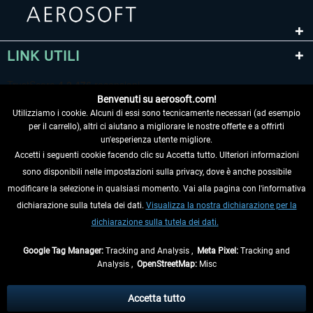
LINK UTILI
Benvenuti su aerosoft.com!
Utilizziamo i cookie. Alcuni di essi sono tecnicamente necessari (ad esempio
per il carrello), altri ci aiutano a migliorare le nostre offerte e a offrirti
un'esperienza utente migliore.
Accetti i seguenti cookie facendo clic su Accetta tutto. Ulteriori informazioni
sono disponibili nelle impostazioni sulla privacy, dove è anche possibile
RECEDERE DAL CONTRATTO
modificare la selezione in qualsiasi momento. Vai alla pagina con l'informativa
dichiarazione sulla tutela dei dati.
Visualizza la nostra dichiarazione per la
INFORMAZIONI
dichiarazione sulla tutela dei dati.
NON PERDETEVI LE ULTIME NOTIZIE
Google Tag Manager:
Tracking and Analysis ,
Meta Pixel:
Tracking and
Analysis ,
OpenStreetMap:
Misc
* Tutti i prezzi sono indicati al netto di Iva e
spese di spedizione
ed
eventualmente le spese di spedizione, se non diversamente descritto.
Accetta tutto
** Riguarda le spedizioni al di fuori della Germania, i tempi di consegna per le