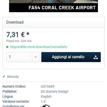
FSDG - Greenland Kulusuk MSFS
Aerosoft Airport Bonair
Download
7,31 € *
9,22 € *
12,25 € *
Prezzi incl. 22% IVA
Disponibile come download immediato
Aggiungi al carrello
Ricorda
Numero Ordine:
AS15689
Publisher:
DC Scenery Design
Lingua:
English
Versione corrente:
1.0
Installation via: