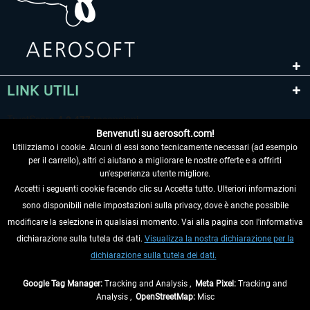
LINK UTILI
Benvenuti su aerosoft.com!
Utilizziamo i cookie. Alcuni di essi sono tecnicamente necessari (ad esempio
per il carrello), altri ci aiutano a migliorare le nostre offerte e a offrirti
un'esperienza utente migliore.
Accetti i seguenti cookie facendo clic su Accetta tutto. Ulteriori informazioni
sono disponibili nelle impostazioni sulla privacy, dove è anche possibile
RECEDERE DAL CONTRATTO
modificare la selezione in qualsiasi momento. Vai alla pagina con l'informativa
dichiarazione sulla tutela dei dati.
Visualizza la nostra dichiarazione per la
INFORMAZIONI
dichiarazione sulla tutela dei dati.
NON PERDETEVI LE ULTIME NOTIZIE
Google Tag Manager:
Tracking and Analysis ,
Meta Pixel:
Tracking and
Analysis ,
OpenStreetMap:
Misc