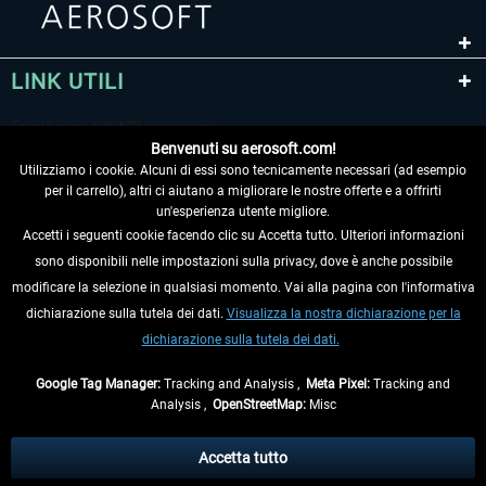
LINK UTILI
Benvenuti su aerosoft.com!
Utilizziamo i cookie. Alcuni di essi sono tecnicamente necessari (ad esempio
per il carrello), altri ci aiutano a migliorare le nostre offerte e a offrirti
un'esperienza utente migliore.
Accetti i seguenti cookie facendo clic su Accetta tutto. Ulteriori informazioni
sono disponibili nelle impostazioni sulla privacy, dove è anche possibile
RECEDERE DAL CONTRATTO
modificare la selezione in qualsiasi momento. Vai alla pagina con l'informativa
dichiarazione sulla tutela dei dati.
Visualizza la nostra dichiarazione per la
INFORMAZIONI
dichiarazione sulla tutela dei dati.
NON PERDETEVI LE ULTIME NOTIZIE
Google Tag Manager:
Tracking and Analysis ,
Meta Pixel:
Tracking and
Analysis ,
OpenStreetMap:
Misc
* Tutti i prezzi sono indicati al netto di Iva e
spese di spedizione
ed
eventualmente le spese di spedizione, se non diversamente descritto.
Accetta tutto
** Riguarda le spedizioni al di fuori della Germania, i tempi di consegna per le