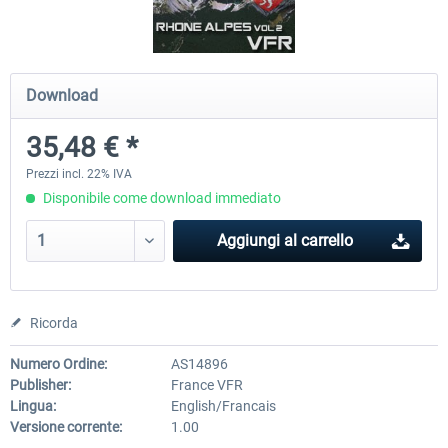
Mega Airport Frankfurt V2.0
Mega Airport Berlin Brande
Download
35,48 € *
30,71 € *
25,58 € *
Prezzi incl. 22% IVA
Disponibile come download immediato
Aggiungi al carrello
Ricorda
Numero Ordine:
AS14896
Publisher:
France VFR
Lingua:
English/Francais
Versione corrente:
1.00