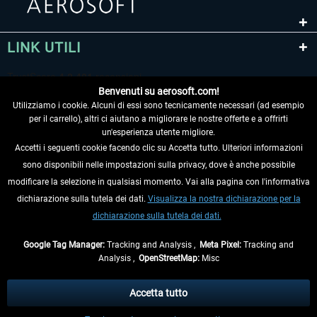
LINK UTILI
EmergencyDispatcherPro - 24h Free
EmergencyDispatcherPr
Trial
Benvenuti su aerosoft.com!
Utilizziamo i cookie. Alcuni di essi sono tecnicamente necessari (ad esempio
0,00 € *
36,59 € *
per il carrello), altri ci aiutano a migliorare le nostre offerte e a offrirti
un'esperienza utente migliore.
Accetti i seguenti cookie facendo clic su Accetta tutto. Ulteriori informazioni
sono disponibili nelle impostazioni sulla privacy, dove è anche possibile
RECEDERE DAL CONTRATTO
modificare la selezione in qualsiasi momento. Vai alla pagina con l'informativa
dichiarazione sulla tutela dei dati.
Visualizza la nostra dichiarazione per la
INFORMAZIONI
dichiarazione sulla tutela dei dati.
NON PERDETEVI LE ULTIME NOTIZIE
Google Tag Manager:
Tracking and Analysis ,
Meta Pixel:
Tracking and
Analysis ,
OpenStreetMap:
Misc
* Tutti i prezzi sono indicati al netto di Iva e
spese di spedizione
ed
eventualmente le spese di spedizione, se non diversamente descritto.
Accetta tutto
** Riguarda le spedizioni al di fuori della Germania, i tempi di consegna per le