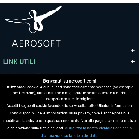
EmergencyDispatcherPro - 24h Free
EmergencyDispatcherPr
Trial
0,00 € *
36,59 € *
LINK UTILI
Benvenuti su aerosoft.com!
Utilizziamo i cookie. Alcuni di essi sono tecnicamente necessari (ad esempio
per il carrello), altri ci aiutano a migliorare le nostre offerte e a offrirti
un'esperienza utente migliore.
Accetti i seguenti cookie facendo clic su Accetta tutto. Ulteriori informazioni
sono disponibili nelle impostazioni sulla privacy, dove è anche possibile
RECEDERE DAL CONTRATTO
modificare la selezione in qualsiasi momento. Vai alla pagina con l'informativa
dichiarazione sulla tutela dei dati.
Visualizza la nostra dichiarazione per la
INFORMAZIONI
dichiarazione sulla tutela dei dati.