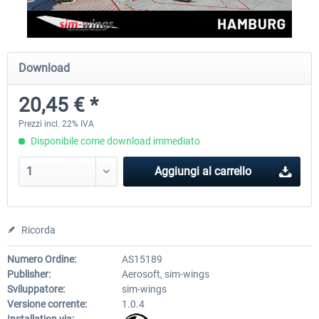
Aerosoft Airport Cologne/Bonn
sim-wings Hamburg
Download
20,45 € *
18,40 € *
20,45 € *
Prezzi incl. 22% IVA
Disponibile come download immediato
Aggiungi al carrello
Ricorda
Numero Ordine:
AS15189
Publisher:
Aerosoft, sim-wings
Sviluppatore:
sim-wings
Versione corrente:
1.0.4