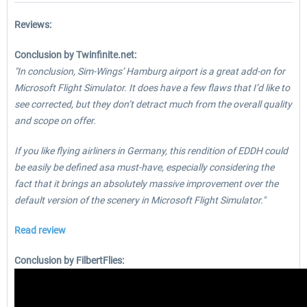
Reviews:
Conclusion by Twinfinite.net:
"In conclusion, Sim-Wings’ Hamburg airport is a great add-on for
Microsoft Flight Simulator. It does have a few flaws that I’d like to
see corrected, but they don’t detract much from the overall quality
and scope on offer.
If you like flying airliners in Germany, this rendition of EDDH could
be easily be defined asa must-have, especially considering the
fact that it brings an absolutely massive improvement over the
default version of the scenery in Microsoft Flight Simulator."
Read review
Conclusion by FilbertFlies: