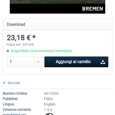
Aerosoft Airport Cologne/Bonn
sim-wings Hamburg
Download
23,18 € *
18,40 € *
20,45 € *
Prezzi incl. 22% IVA
Disponibile come download immediato
Aggiungi al carrello
Ricorda
Numero Ordine:
AS15936
Publisher:
FSDG
Lingua:
English
Versione corrente:
1.4.0