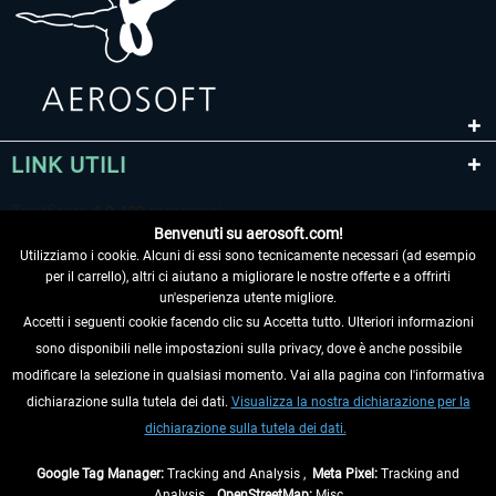
LINK UTILI
Benvenuti su aerosoft.com!
Utilizziamo i cookie. Alcuni di essi sono tecnicamente necessari (ad esempio
per il carrello), altri ci aiutano a migliorare le nostre offerte e a offrirti
un'esperienza utente migliore.
Accetti i seguenti cookie facendo clic su Accetta tutto. Ulteriori informazioni
sono disponibili nelle impostazioni sulla privacy, dove è anche possibile
RECEDERE DAL CONTRATTO
modificare la selezione in qualsiasi momento. Vai alla pagina con l'informativa
dichiarazione sulla tutela dei dati.
Visualizza la nostra dichiarazione per la
INFORMAZIONI
dichiarazione sulla tutela dei dati.
NON PERDETEVI LE ULTIME NOTIZIE
Google Tag Manager:
Tracking and Analysis ,
Meta Pixel:
Tracking and
Analysis ,
OpenStreetMap:
Misc