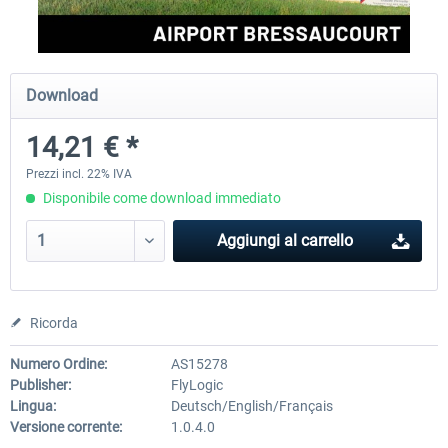
Aerosoft Airport Cologne/Bonn
Aerosoft Mega Airport Fran
Download
14,21 € *
18,40 € *
25,58 € *
Prezzi incl. 22% IVA
Disponibile come download immediato
Aggiungi al carrello
Ricorda
Numero Ordine:
AS15278
Publisher:
FlyLogic
Lingua:
Deutsch/English/Français
Versione corrente:
1.0.4.0