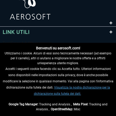
LINK UTILI
Benvenuti su aerosoft.com!
Utilizziamo i cookie. Alcuni di essi sono tecnicamente necessari (ad esempio
per il carrello), altri ci aiutano a migliorare le nostre offerte e a offrirti
un'esperienza utente migliore.
Accetti i seguenti cookie facendo clic su Accetta tutto. Ulteriori informazioni
sono disponibili nelle impostazioni sulla privacy, dove è anche possibile
RECEDERE DAL CONTRATTO
modificare la selezione in qualsiasi momento. Vai alla pagina con l'informativa
dichiarazione sulla tutela dei dati.
Visualizza la nostra dichiarazione per la
INFORMAZIONI
dichiarazione sulla tutela dei dati.
NON PERDETEVI LE ULTIME NOTIZIE
Google Tag Manager:
Tracking and Analysis ,
Meta Pixel:
Tracking and
Analysis ,
OpenStreetMap:
Misc
* Tutti i prezzi sono indicati al netto di Iva e
spese di spedizione
ed