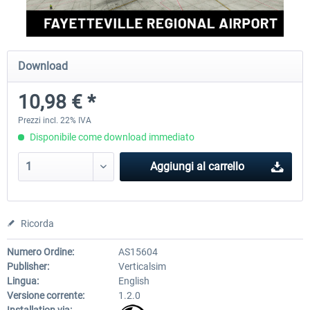
FSDG - Greenland Kulusuk MSFS
Aerosoft Airport Bonair
Download
10,98 € *
9,22 € *
12,25 € *
Prezzi incl. 22% IVA
Disponibile come download immediato
Aggiungi al carrello
Ricorda
Numero Ordine:
AS15604
Publisher:
Verticalsim
Lingua:
English
Versione corrente:
1.2.0