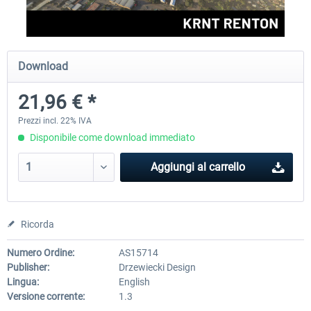
FSDG - Greenland Kulusuk MSFS
Aerosoft Airport Bonair
Download
21,96 € *
9,22 € *
12,25 € *
Prezzi incl. 22% IVA
Disponibile come download immediato
Aggiungi al carrello
Ricorda
Numero Ordine:
AS15714
Publisher:
Drzewiecki Design
Lingua:
English
Versione corrente:
1.3