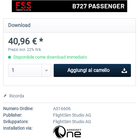
FlightSim Studio - E-Jets 170/175
Aerosoft Aircraft A340-600
Download
40,96 € *
40,96 € *
82,01 € *
Prezzi incl. 22% IVA
Disponibile come download immediato
Aggiungi al carrello
Ricorda
Numero Ordine:
AS16606
Publisher:
FlightSim Studio AG
Sviluppatore:
FlightSim Studio AG
Installation via: