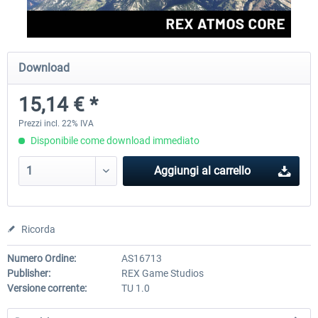
EmergencyDispatcherPro
Aerosoft Toolbar Pushback
Download
15,14 € *
36,59 € *
10,20 € *
Prezzi incl. 22% IVA
Disponibile come download immediato
Aggiungi al carrello
Ricorda
Numero Ordine:
AS16713
Publisher:
REX Game Studios
Versione corrente:
TU 1.0