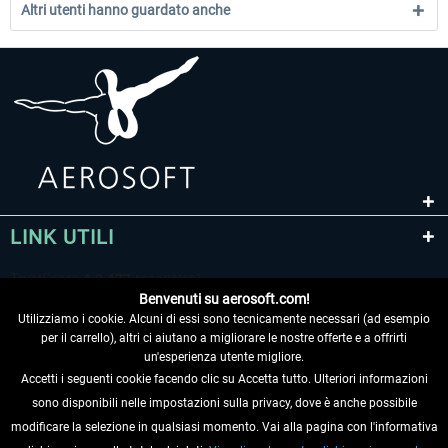
Altri utenti hanno guardato anche
LINK UTILI
Benvenuti su aerosoft.com!
Utilizziamo i cookie. Alcuni di essi sono tecnicamente necessari (ad esempio
per il carrello), altri ci aiutano a migliorare le nostre offerte e a offrirti
un'esperienza utente migliore.
Accetti i seguenti cookie facendo clic su Accetta tutto. Ulteriori informazioni
sono disponibili nelle impostazioni sulla privacy, dove è anche possibile
RECEDERE DAL CONTRATTO
modificare la selezione in qualsiasi momento. Vai alla pagina con l'informativa