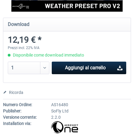
rkApps - FSRealistic Pro MSFS
Aerosoft Tool Simple Traf
Download
12,19 € *
34,16 € *
15,25 € *
Prezzi incl. 22% IVA
Disponibile come download immediato
Aggiungi al carrello
Ricorda
Numero Ordine:
AS16480
Publisher:
SoFly Ltd
Versione corrente:
2.2.0
Installation via: