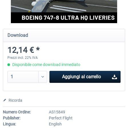
rkApps - FSRealistic Pro MSFS
Aerosoft Tool Simple Traf
Download
34,16 € *
15,25 € *
12,14 € *
Prezzi incl. 22% IVA
Disponibile come download immediato
Aggiungi al carrello
Ricorda
Numero Ordine:
AS15849
Publisher:
Perfect Flight
Lingua:
English