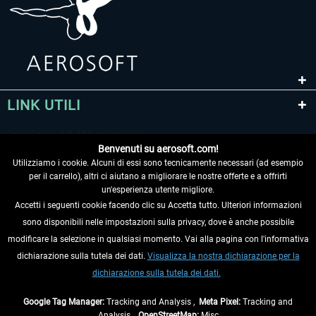
LINK UTILI
Benvenuti su aerosoft.com!
Utilizziamo i cookie. Alcuni di essi sono tecnicamente necessari (ad esempio
per il carrello), altri ci aiutano a migliorare le nostre offerte e a offrirti
un'esperienza utente migliore.
Accetti i seguenti cookie facendo clic su Accetta tutto. Ulteriori informazioni
sono disponibili nelle impostazioni sulla privacy, dove è anche possibile
RECEDERE DAL CONTRATTO
modificare la selezione in qualsiasi momento. Vai alla pagina con l'informativa
dichiarazione sulla tutela dei dati.
Visualizza la nostra dichiarazione per la
INFORMAZIONI
dichiarazione sulla tutela dei dati.
NON PERDETEVI LE ULTIME NOTIZIE
Google Tag Manager:
Tracking and Analysis ,
Meta Pixel:
Tracking and
Analysis ,
OpenStreetMap:
Misc