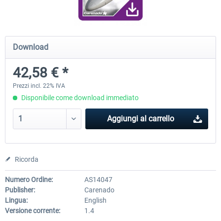
Diamond DA-62
Cessna 208 Grand Caravan 
Download
Series XP
42,58 € *
38,91 € *
50,18 € *
Prezzi incl. 22% IVA
Disponibile come download immediato
Aggiungi al carrello
Ricorda
Numero Ordine:
AS14047
Publisher:
Carenado
Lingua:
English
Versione corrente:
1.4