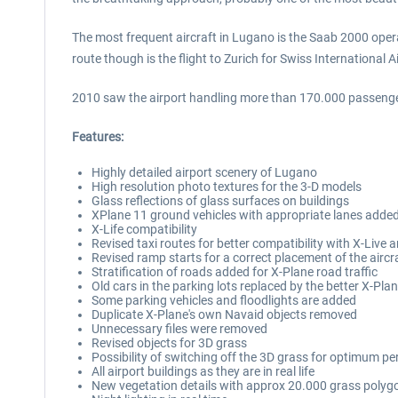
The most frequent aircraft in Lugano is the Saab 2000 operat
route though is the flight to Zurich for Swiss International Ai
2010 saw the airport handling more than 170.000 passenge
Features:
Highly detailed airport scenery of Lugano
High resolution photo textures for the 3-D models
Glass reflections of glass surfaces on buildings
XPlane 11 ground vehicles with appropriate lanes adde
X-Life compatibility
Revised taxi routes for better compatibility with X-Live a
Revised ramp starts for a correct placement of the aircr
Stratification of roads added for X-Plane road traffic
Old cars in the parking lots replaced by the better X-Pla
Some parking vehicles and floodlights are added
Duplicate X-Plane's own Navaid objects removed
Unnecessary files were removed
Revised objects for 3D grass
Possibility of switching off the 3D grass for optimum p
All airport buildings as they are in real life
New vegetation details with approx 20.000 grass polyg