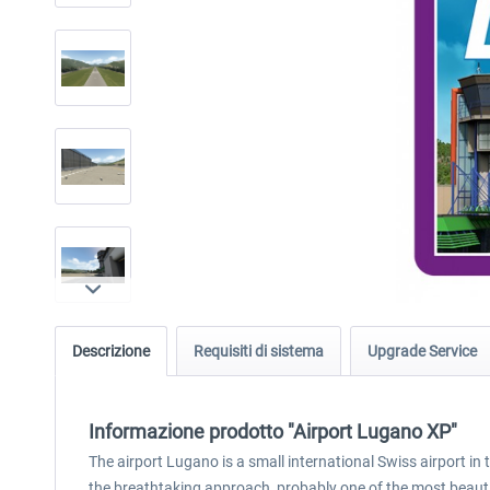
Descrizione
Requisiti di sistema
Upgrade Service
Informazione prodotto "Airport Lugano XP"
The airport Lugano is a small international Swiss airport in
the breathtaking approach, probably one of the most beauti