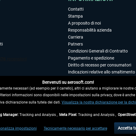
Contatti
Stampa
A proposito di noi
Responsabilità azienda
Carriera
ti
Patners
Condizioni Generali di Contratto
Pagamento e spedizione
Diritto di recesso per consumatori
Indicazioni relative allo smaltimento 
Dichiarazione sulla tutela dei dati
Benvenuti su aerosoft.com!
Editoriale
amente necessari (ad esempio per il carrello), altri ci aiutano a migliorare le nostre of
 Ulteriori informazioni sono disponibili nelle impostazioni sulla privacy, dove è anch
iva dichiarazione sulla tutela dei dati.
 DAL CONTRATTO
Visualizza la nostra dichiarazione per la dichi
ag Manager:
Tracking and Analysis ,
Meta Pixel:
Tracking and Analysis ,
OpenStree
ti al netto di Iva e
spese di spedizione
ed eventualmente le spese di spedizione, se n
Accetta t
onalizza impostazioni
Tecnicamente necessario per accettare
di fuori della Germania, i tempi di consegna per le altre nazioni sono disponibili nell