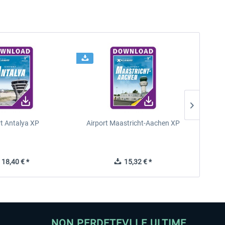
rt Antalya XP
Airport Maastricht-Aachen XP
Poli
18,40 € *
15,32 € *
NON PERDETEVI LE ULTIME