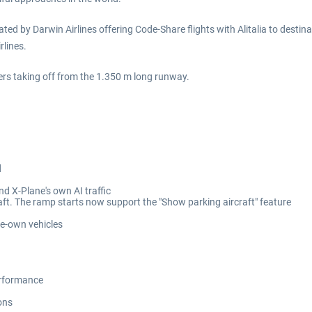
ed by Darwin Airlines offering Code-Share flights with Alitalia to destin
rlines.
rs taking off from the 1.350 m long runway.
d
nd X-Plane's own AI traffic
aft. The ramp starts now support the "Show parking aircraft" feature
ne-own vehicles
erformance
ons