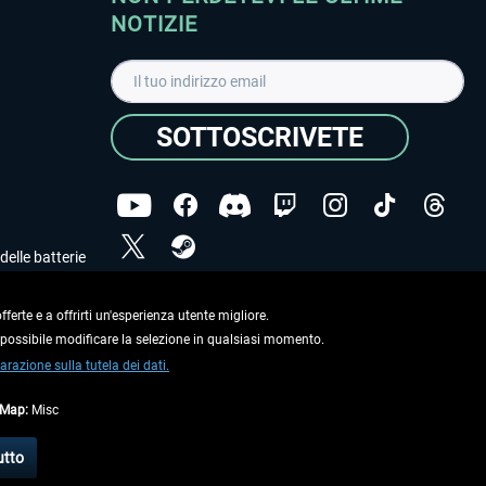
NOTIZIE
SOTTOSCRIVETE
delle batterie
Ho letto l'informativa sulla
dichiarazione sulla tutela
dei dati
.
ferte e a offrirti un'esperienza utente migliore.
e possibile modificare la selezione in qualsiasi momento.
Copyright © Aerosoft GmbH. Tutti i diritti riservati.
arazione sulla tutela dei dati.
tMap:
Misc
on diversamente descritto.
utto
e
informazioni di spedizione
.