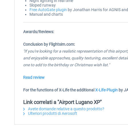
Night lighting in real time
Sloped runway
Free AutoGate plugin
by Jonathan Harris for AGNIS and
Manual and charts
Awards/Reviews:
Conclusion by Flightsim.com:
"If you're looking for a realistic representation of this airp
and enjoyable approaches, quality texturing, excellent detai
one to add to the birthday or Christmas wish list."
Read review
For the functions of X-Life the additional
X-Life-Plugin
by JA
Link correlati a "Airport Lugano XP"
Avete domande relative a questo prodotto?
Ulteriori prodotti di Aerosoft