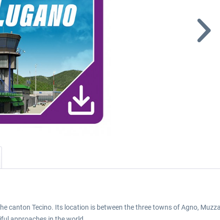
 the canton Tecino. Its location is between the three towns of Agno, Muzzan
ful approaches in the world.