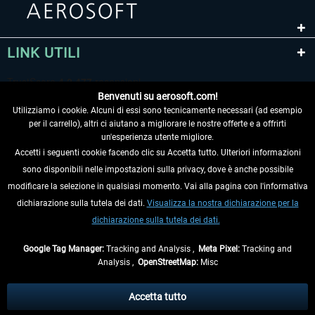
LINK UTILI
Benvenuti su aerosoft.com!
Utilizziamo i cookie. Alcuni di essi sono tecnicamente necessari (ad esempio
per il carrello), altri ci aiutano a migliorare le nostre offerte e a offrirti
un'esperienza utente migliore.
Accetti i seguenti cookie facendo clic su Accetta tutto. Ulteriori informazioni
sono disponibili nelle impostazioni sulla privacy, dove è anche possibile
RECEDERE DAL CONTRATTO
modificare la selezione in qualsiasi momento. Vai alla pagina con l'informativa
dichiarazione sulla tutela dei dati.
Visualizza la nostra dichiarazione per la
INFORMAZIONI
dichiarazione sulla tutela dei dati.
NON PERDETEVI LE ULTIME NOTIZIE
Google Tag Manager:
Tracking and Analysis ,
Meta Pixel:
Tracking and
Analysis ,
OpenStreetMap:
Misc
* Tutti i prezzi sono indicati al netto di Iva e
spese di spedizione
ed
eventualmente le spese di spedizione, se non diversamente descritto.
Accetta tutto
** Riguarda le spedizioni al di fuori della Germania, i tempi di consegna per le