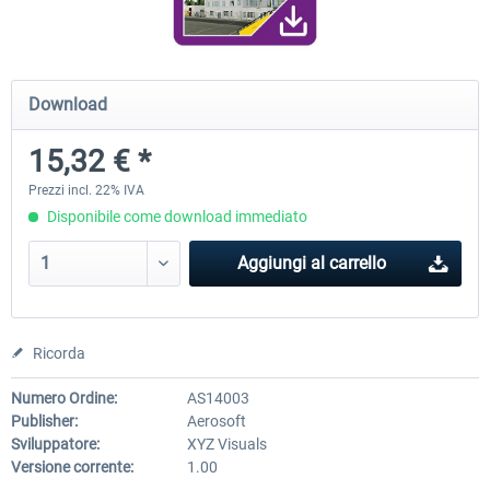
Airport Berlin Brandenburg V2 XP
Airport Zurich V2.0 XP
Download
15,32 € *
30,71 € *
26,60 € *
Prezzi incl. 22% IVA
Disponibile come download immediato
Aggiungi al carrello
Ricorda
Numero Ordine:
AS14003
Publisher:
Aerosoft
Sviluppatore:
XYZ Visuals
Versione corrente:
1.00