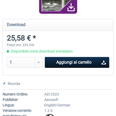
Airport Berlin Brandenburg V2 XP
Airport Zurich V2.0 XP
Download
25,58 € *
30,71 € *
26,60 € *
Prezzi incl. 22% IVA
Disponibile come download immediato
Aggiungi al carrello
Ricorda
Numero Ordine:
AS12523
Publisher:
Aerosoft
Lingua:
English/German
Versione corrente:
1.2.0