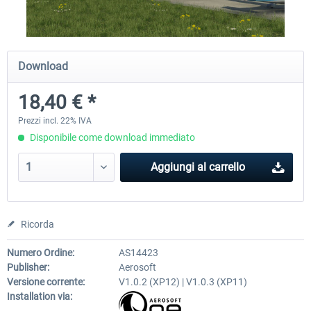
Airport Berlin Brandenburg V2 XP
Airport Zurich V2.0 XP
Download
18,40 € *
30,71 € *
26,60 € *
Prezzi incl. 22% IVA
Disponibile come download immediato
Aggiungi al carrello
Ricorda
Numero Ordine:
AS14423
Publisher:
Aerosoft
Versione corrente:
V1.0.2 (XP12) | V1.0.3 (XP11)
Installation via: