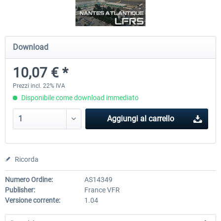
Airport Berlin Brandenburg V2 XP
Airport Zurich V2.0 XP
Download
10,07 € *
30,71 € *
26,60 € *
Prezzi incl. 22% IVA
Disponibile come download immediato
Aggiungi al carrello
Ricorda
Numero Ordine:
AS14349
Publisher:
France VFR
Versione corrente:
1.04