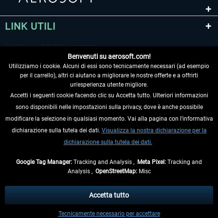
LINK UTILI
Benvenuti su aerosoft.com!
Utilizziamo i cookie. Alcuni di essi sono tecnicamente necessari (ad esempio
per il carrello), altri ci aiutano a migliorare le nostre offerte e a offrirti
un'esperienza utente migliore.
Accetti i seguenti cookie facendo clic su Accetta tutto. Ulteriori informazioni
sono disponibili nelle impostazioni sulla privacy, dove è anche possibile
RECEDERE DAL CONTRATTO
modificare la selezione in qualsiasi momento. Vai alla pagina con l'informativa
dichiarazione sulla tutela dei dati.
Visualizza la nostra dichiarazione per la
INFORMAZIONI
dichiarazione sulla tutela dei dati.
NON PERDETEVI LE ULTIME NOTIZIE
Google Tag Manager:
Tracking and Analysis ,
Meta Pixel:
Tracking and
Analysis ,
OpenStreetMap:
Misc
* Tutti i prezzi sono indicati al netto di Iva e
spese di spedizione
ed
eventualmente le spese di spedizione, se non diversamente descritto.
Accetta tutto
** Riguarda le spedizioni al di fuori della Germania, i tempi di consegna per le
Tecnicamente necessario per accettare
altre nazioni sono disponibili nelle
informazioni di spedizione
.