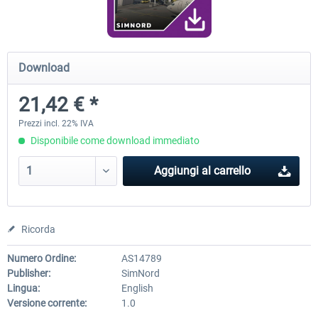
Airport Berlin Brandenburg V2 XP
Airport Zurich V2.0 XP
Download
21,42 € *
30,71 € *
26,60 € *
Prezzi incl. 22% IVA
Disponibile come download immediato
Aggiungi al carrello
Ricorda
Numero Ordine:
AS14789
Publisher:
SimNord
Lingua:
English
Versione corrente:
1.0