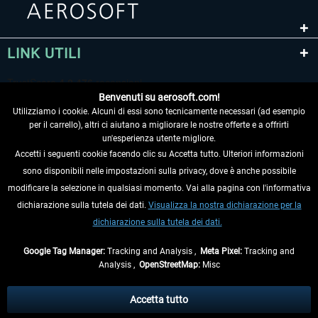
LINK UTILI
Benvenuti su aerosoft.com!
Utilizziamo i cookie. Alcuni di essi sono tecnicamente necessari (ad esempio
per il carrello), altri ci aiutano a migliorare le nostre offerte e a offrirti
un'esperienza utente migliore.
Accetti i seguenti cookie facendo clic su Accetta tutto. Ulteriori informazioni
sono disponibili nelle impostazioni sulla privacy, dove è anche possibile
RECEDERE DAL CONTRATTO
modificare la selezione in qualsiasi momento. Vai alla pagina con l'informativa
dichiarazione sulla tutela dei dati.
Visualizza la nostra dichiarazione per la
INFORMAZIONI
dichiarazione sulla tutela dei dati.
NON PERDETEVI LE ULTIME NOTIZIE
Google Tag Manager:
Tracking and Analysis ,
Meta Pixel:
Tracking and
Analysis ,
OpenStreetMap:
Misc
* Tutti i prezzi sono indicati al netto di Iva e
spese di spedizione
ed
eventualmente le spese di spedizione, se non diversamente descritto.
Accetta tutto
** Riguarda le spedizioni al di fuori della Germania, i tempi di consegna per le