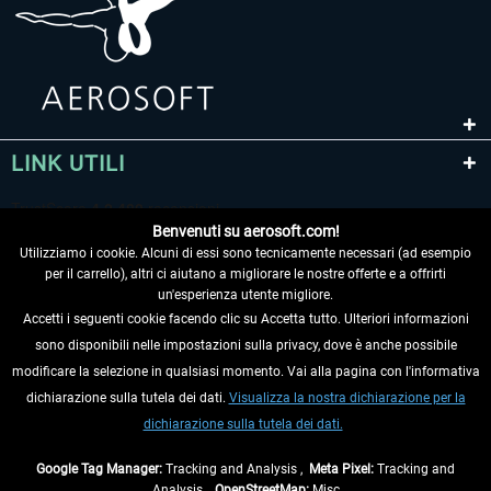
LINK UTILI
Benvenuti su aerosoft.com!
Utilizziamo i cookie. Alcuni di essi sono tecnicamente necessari (ad esempio
per il carrello), altri ci aiutano a migliorare le nostre offerte e a offrirti
un'esperienza utente migliore.
Accetti i seguenti cookie facendo clic su Accetta tutto. Ulteriori informazioni
sono disponibili nelle impostazioni sulla privacy, dove è anche possibile
RECEDERE DAL CONTRATTO
modificare la selezione in qualsiasi momento. Vai alla pagina con l'informativa
dichiarazione sulla tutela dei dati.
Visualizza la nostra dichiarazione per la
INFORMAZIONI
dichiarazione sulla tutela dei dati.
NON PERDETEVI LE ULTIME NOTIZIE
Google Tag Manager:
Tracking and Analysis ,
Meta Pixel:
Tracking and
Analysis ,
OpenStreetMap:
Misc