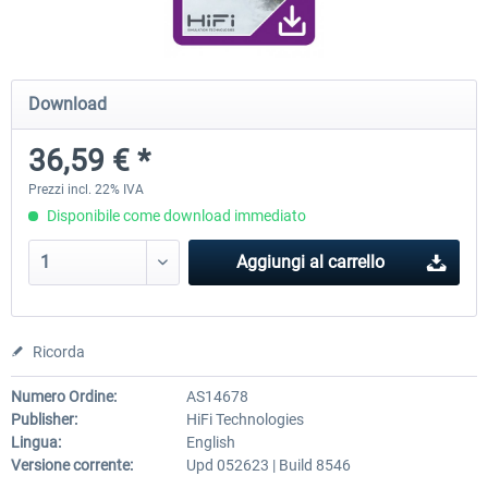
Traffic Global for X-Plane 12/11 (Mac)
FSDG - Flight Suite Pro
Download
36,59 € *
45,70 € *
10,24 € *
Prezzi incl. 22% IVA
Disponibile come download immediato
Aggiungi al carrello
Ricorda
Numero Ordine:
AS14678
Publisher:
HiFi Technologies
Lingua:
English
Versione corrente:
Upd 052623 | Build 8546