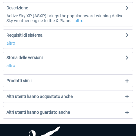
Descrizione
Active Sky XP (ASXP) brings the popular award-winning Active
Sky weather engine to the X-Plane...
altro
Requisiti di sistema
altro
Storia delle versioni
altro
Prodotti simili
Altri utenti hanno acquistato anche
Altri utenti hanno guardato anche