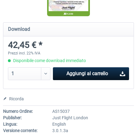
Traffic Global for X-Plane 12/11 (Mac)
FSDG - Flight Suite Pro
Download
42,45 € *
45,70 € *
10,24 € *
Prezzi incl. 22% IVA
Disponibile come download immediato
Aggiungi al carrello
Ricorda
Numero Ordine:
AS15037
Publisher:
Just Flight London
Lingua:
English
Versione corrente:
3.0.1.3a