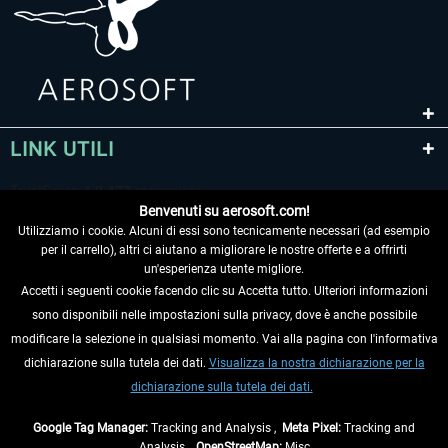
LINK UTILI
Benvenuti su aerosoft.com!
Utilizziamo i cookie. Alcuni di essi sono tecnicamente necessari (ad esempio
per il carrello), altri ci aiutano a migliorare le nostre offerte e a offrirti
un'esperienza utente migliore.
Accetti i seguenti cookie facendo clic su Accetta tutto. Ulteriori informazioni
sono disponibili nelle impostazioni sulla privacy, dove è anche possibile
RECEDERE DAL CONTRATTO
modificare la selezione in qualsiasi momento. Vai alla pagina con l'informativa
dichiarazione sulla tutela dei dati.
Visualizza la nostra dichiarazione per la
INFORMAZIONI
dichiarazione sulla tutela dei dati.
NON PERDETEVI LE ULTIME NOTIZIE
Google Tag Manager:
Tracking and Analysis ,
Meta Pixel:
Tracking and
Analysis ,
OpenStreetMap:
Misc