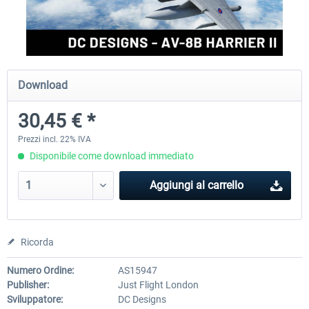
FlightSim Studio - E-Jets 170/175
Aerosoft Aircraft A340-600
Download
40,96 € *
82,01 € *
30,45 € *
Prezzi incl. 22% IVA
Disponibile come download immediato
Aggiungi al carrello
Ricorda
Numero Ordine:
AS15947
Publisher:
Just Flight London
Sviluppatore:
DC Designs