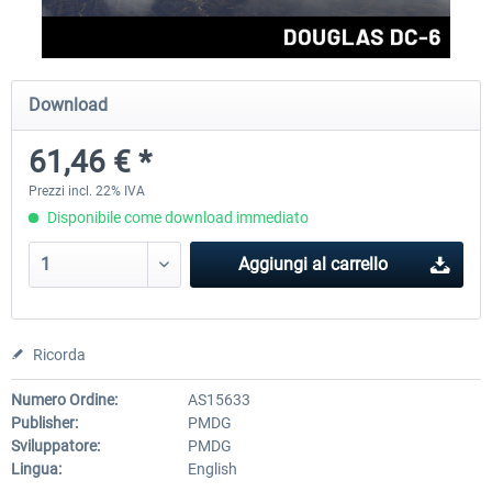
FlightSim Studio - E-Jets 170/175
Aerosoft Aircraft A340-600
Download
61,46 € *
40,96 € *
82,01 € *
Prezzi incl. 22% IVA
Disponibile come download immediato
Aggiungi al carrello
Ricorda
Numero Ordine:
AS15633
Publisher:
PMDG
Sviluppatore:
PMDG
Lingua:
English