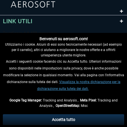
LINK UTILI
Benvenuti su aerosoft.com!
Utilizziamo i cookie. Alcuni di essi sono tecnicamente necessari (ad esempio
per il carrello), altri ci aiutano a migliorare le nostre offerte e a offrirti
un'esperienza utente migliore.
Accetti i seguenti cookie facendo clic su Accetta tutto. Ulteriori informazioni
sono disponibili nelle impostazioni sulla privacy, dove è anche possibile
RECEDERE DAL CONTRATTO
modificare la selezione in qualsiasi momento. Vai alla pagina con l'informativa
dichiarazione sulla tutela dei dati.
Visualizza la nostra dichiarazione per la
INFORMAZIONI
dichiarazione sulla tutela dei dati.
NON PERDETEVI LE ULTIME NOTIZIE
Google Tag Manager:
Tracking and Analysis ,
Meta Pixel:
Tracking and
Analysis ,
OpenStreetMap:
Misc
* Tutti i prezzi sono indicati al netto di Iva e
spese di spedizione
ed
eventualmente le spese di spedizione, se non diversamente descritto.
Accetta tutto
** Riguarda le spedizioni al di fuori della Germania, i tempi di consegna per le