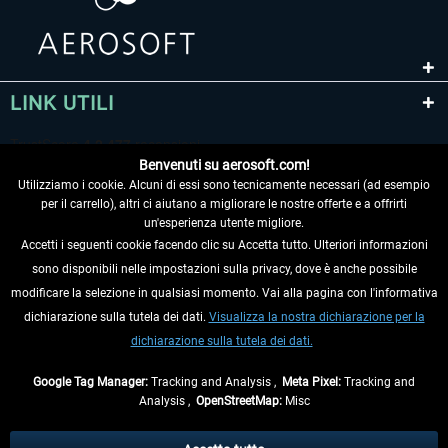
LINK UTILI
Benvenuti su aerosoft.com!
Utilizziamo i cookie. Alcuni di essi sono tecnicamente necessari (ad esempio
per il carrello), altri ci aiutano a migliorare le nostre offerte e a offrirti
un'esperienza utente migliore.
Accetti i seguenti cookie facendo clic su Accetta tutto. Ulteriori informazioni
sono disponibili nelle impostazioni sulla privacy, dove è anche possibile
RECEDERE DAL CONTRATTO
modificare la selezione in qualsiasi momento. Vai alla pagina con l'informativa
dichiarazione sulla tutela dei dati.
Visualizza la nostra dichiarazione per la
INFORMAZIONI
dichiarazione sulla tutela dei dati.
NON PERDETEVI LE ULTIME NOTIZIE
Google Tag Manager:
Tracking and Analysis ,
Meta Pixel:
Tracking and
Analysis ,
OpenStreetMap:
Misc
* Tutti i prezzi sono indicati al netto di Iva e
spese di spedizione
ed
eventualmente le spese di spedizione, se non diversamente descritto.