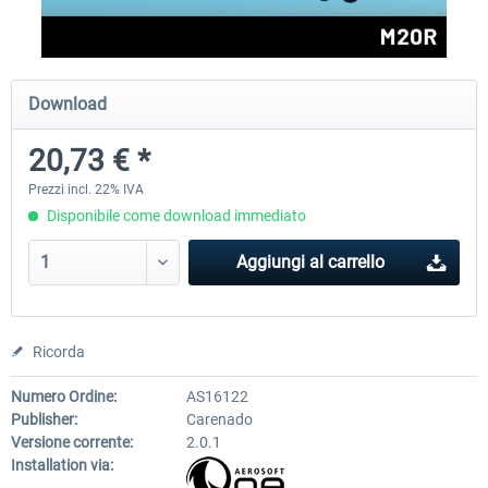
FlightSim Studio - E-Jets 170/175
Aerosoft Aircraft A340-600
Download
20,73 € *
40,96 € *
82,01 € *
Prezzi incl. 22% IVA
Disponibile come download immediato
Aggiungi al carrello
Ricorda
Numero Ordine:
AS16122
Publisher:
Carenado
Versione corrente:
2.0.1
Installation via: