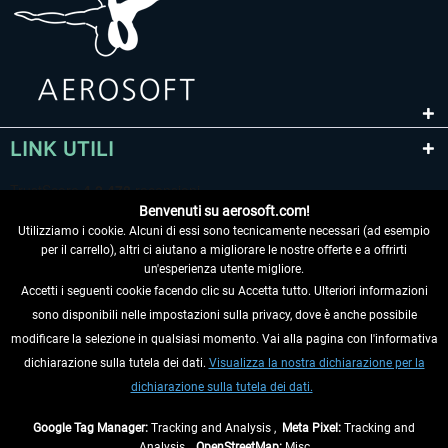
LINK UTILI
Benvenuti su aerosoft.com!
Utilizziamo i cookie. Alcuni di essi sono tecnicamente necessari (ad esempio
per il carrello), altri ci aiutano a migliorare le nostre offerte e a offrirti
un'esperienza utente migliore.
Accetti i seguenti cookie facendo clic su Accetta tutto. Ulteriori informazioni
sono disponibili nelle impostazioni sulla privacy, dove è anche possibile
RECEDERE DAL CONTRATTO
modificare la selezione in qualsiasi momento. Vai alla pagina con l'informativa
dichiarazione sulla tutela dei dati.
Visualizza la nostra dichiarazione per la
INFORMAZIONI
dichiarazione sulla tutela dei dati.
NON PERDETEVI LE ULTIME NOTIZIE
Google Tag Manager:
Tracking and Analysis ,
Meta Pixel:
Tracking and
Analysis ,
OpenStreetMap:
Misc