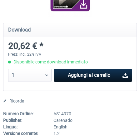
Diamond DA-62
Cessna 208 Grand Caravan 
Download
Series XP
20,62 € *
38,91 € *
50,18 € *
Prezzi incl. 22% IVA
Disponibile come download immediato
Aggiungi al carrello
Ricorda
Numero Ordine:
AS14970
Publisher:
Carenado
Lingua:
English
Versione corrente:
1.2