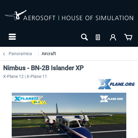
Panoramica
Aircraft
Nimbus - BN-2B Islander XP
X-Plane 12 | X-Plane 11