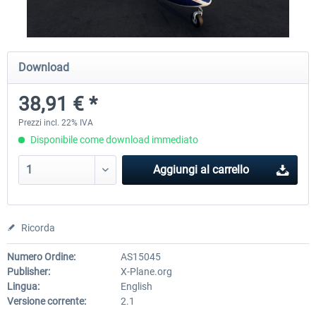
Diamond DA-62
Cessna 208 Grand Caravan 
Download
Series XP
38,91 € *
38,91 € *
50,18 € *
Prezzi incl. 22% IVA
Disponibile come download immediato
Aggiungi al carrello
Ricorda
Numero Ordine:
AS15045
Publisher:
X-Plane.org
Lingua:
English
Versione corrente:
2.1