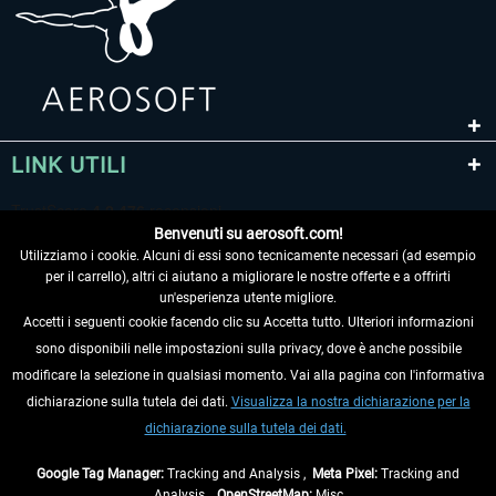
LINK UTILI
Benvenuti su aerosoft.com!
Utilizziamo i cookie. Alcuni di essi sono tecnicamente necessari (ad esempio
per il carrello), altri ci aiutano a migliorare le nostre offerte e a offrirti
un'esperienza utente migliore.
Accetti i seguenti cookie facendo clic su Accetta tutto. Ulteriori informazioni
sono disponibili nelle impostazioni sulla privacy, dove è anche possibile
RECEDERE DAL CONTRATTO
modificare la selezione in qualsiasi momento. Vai alla pagina con l'informativa
dichiarazione sulla tutela dei dati.
Visualizza la nostra dichiarazione per la
INFORMAZIONI
dichiarazione sulla tutela dei dati.
NON PERDETEVI LE ULTIME NOTIZIE
Google Tag Manager:
Tracking and Analysis ,
Meta Pixel:
Tracking and
Analysis ,
OpenStreetMap:
Misc