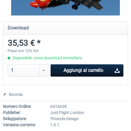
X-Plane.org - King Air 350 XP12
X-Plane.org - Cessna 172M 
Download
Series XP12
35,53 € *
55,31 € *
33,78 € *
Prezzi incl. 22% IVA
Disponibile come download immediato
Aggiungi al carrello
Ricorda
Numero Ordine:
AS16638
Publisher:
Just Flight London
Sviluppatore:
Thranda Design
Versione corrente:
1.0.1