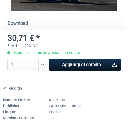
X-Plane.org - King Air 350 XP12
X-Plane.org - Cessna 172M 
Download
Series XP12
30,71 € *
55,31 € *
33,78 € *
Prezzi incl. 22% IVA
Disponibile come download immediato
Aggiungi al carrello
Ricorda
Numero Ordine:
AS15388
Publisher:
FACO Simulations
Lingua:
English
Versione corrente:
1.4