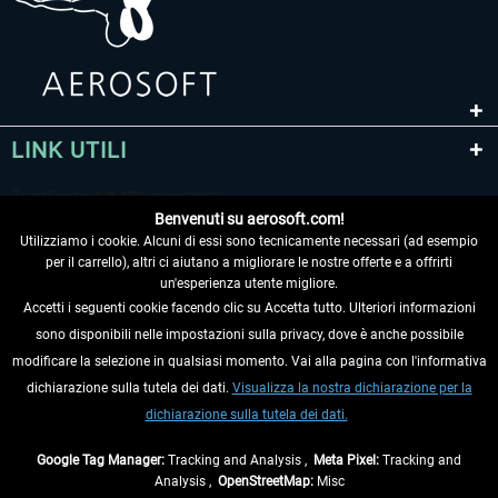
LINK UTILI
Benvenuti su aerosoft.com!
Utilizziamo i cookie. Alcuni di essi sono tecnicamente necessari (ad esempio
per il carrello), altri ci aiutano a migliorare le nostre offerte e a offrirti
un'esperienza utente migliore.
Accetti i seguenti cookie facendo clic su Accetta tutto. Ulteriori informazioni
sono disponibili nelle impostazioni sulla privacy, dove è anche possibile
RECEDERE DAL CONTRATTO
modificare la selezione in qualsiasi momento. Vai alla pagina con l'informativa
dichiarazione sulla tutela dei dati.
Visualizza la nostra dichiarazione per la
INFORMAZIONI
dichiarazione sulla tutela dei dati.
NON PERDETEVI LE ULTIME NOTIZIE
Google Tag Manager:
Tracking and Analysis ,
Meta Pixel:
Tracking and
Analysis ,
OpenStreetMap:
Misc