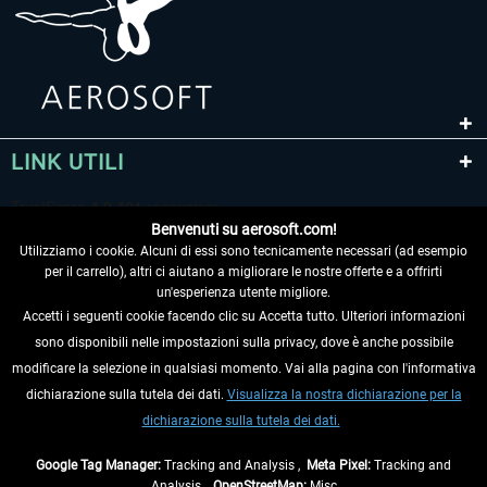
LINK UTILI
Benvenuti su aerosoft.com!
Utilizziamo i cookie. Alcuni di essi sono tecnicamente necessari (ad esempio
per il carrello), altri ci aiutano a migliorare le nostre offerte e a offrirti
un'esperienza utente migliore.
Accetti i seguenti cookie facendo clic su Accetta tutto. Ulteriori informazioni
sono disponibili nelle impostazioni sulla privacy, dove è anche possibile
RECEDERE DAL CONTRATTO
modificare la selezione in qualsiasi momento. Vai alla pagina con l'informativa
dichiarazione sulla tutela dei dati.
Visualizza la nostra dichiarazione per la
INFORMAZIONI
dichiarazione sulla tutela dei dati.
NON PERDETEVI LE ULTIME NOTIZIE
Google Tag Manager:
Tracking and Analysis ,
Meta Pixel:
Tracking and
Analysis ,
OpenStreetMap:
Misc