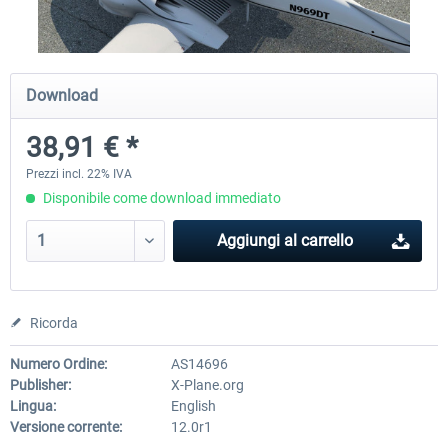
Diamond DA-62
Cessna 208 Grand Caravan 
Download
Series XP
38,91 € *
38,91 € *
50,18 € *
Prezzi incl. 22% IVA
Disponibile come download immediato
Aggiungi al carrello
Ricorda
Numero Ordine:
AS14696
Publisher:
X-Plane.org
Lingua:
English
Versione corrente:
12.0r1