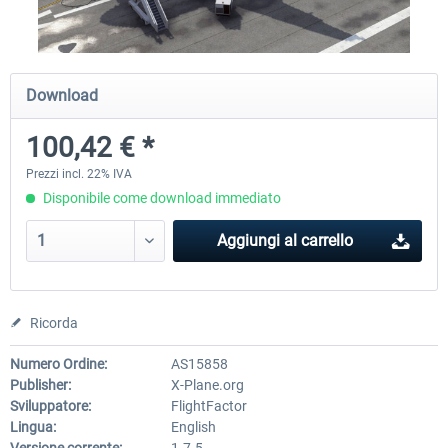
Diamond DA-62
Cessna 208 Grand Caravan 
Download
Series XP
100,42 € *
38,91 € *
50,18 € *
Prezzi incl. 22% IVA
Disponibile come download immediato
Aggiungi al carrello
Ricorda
Numero Ordine:
AS15858
Publisher:
X-Plane.org
Sviluppatore:
FlightFactor
Lingua:
English