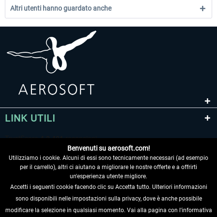
Altri utenti hanno guardato anche
LINK UTILI
Benvenuti su aerosoft.com!
Utilizziamo i cookie. Alcuni di essi sono tecnicamente necessari (ad esempio
per il carrello), altri ci aiutano a migliorare le nostre offerte e a offrirti
un'esperienza utente migliore.
Accetti i seguenti cookie facendo clic su Accetta tutto. Ulteriori informazioni
sono disponibili nelle impostazioni sulla privacy, dove è anche possibile
RECEDERE DAL CONTRATTO
modificare la selezione in qualsiasi momento. Vai alla pagina con l'informativa