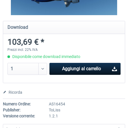
Diamond DA-62
Cessna 208 Grand Caravan 
Download
Series XP
103,69 € *
38,91 € *
50,18 € *
Prezzi incl. 22% IVA
Disponibile come download immediato
Aggiungi al carrello
Ricorda
Numero Ordine:
AS16454
Publisher:
ToLiss
Versione corrente:
1.2.1