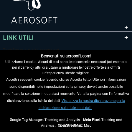
LINK UTILI
Benvenuti su aerosoft.com!
Utilizziamo i cookie. Alcuni di essi sono tecnicamente necessari (ad esempio
per il carrello), altri ci aiutano a migliorare le nostre offerte e a offrirti
un'esperienza utente migliore.
Accetti i seguenti cookie facendo clic su Accetta tutto. Ulteriori informazioni
sono disponibili nelle impostazioni sulla privacy, dove è anche possibile
RECEDERE DAL CONTRATTO
modificare la selezione in qualsiasi momento. Vai alla pagina con l'informativa
dichiarazione sulla tutela dei dati.
Visualizza la nostra dichiarazione per la
INFORMAZIONI
dichiarazione sulla tutela dei dati.
NON PERDETEVI LE ULTIME NOTIZIE
Google Tag Manager:
Tracking and Analysis ,
Meta Pixel:
Tracking and
Analysis ,
OpenStreetMap:
Misc
* Tutti i prezzi sono indicati al netto di Iva e
spese di spedizione
ed