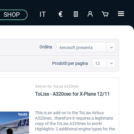
SHOP
Ordina
Prodotti per pagina
Add-on for ToLiss A320neo
ToLiss - A320ceo for X-Plane 12/11
This is an add-on to the ToLiss Airbus
A320neo , therefore it requires a legitimate
copy of the ToLiss A320neo to work!
Highlights: 2 additional engine types for the