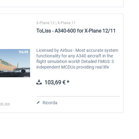
X-Plane 12 | X-Plane 11
ToLiss - A340-600 for X-Plane 12/11
Licensed by Airbus - Most accurate system
functionality for any A340 aircraft in the
flight simulation world! Detailed FMGS: 3
independent MCDUs providing real life
FMGS programming capability 2
independent autopilots SID/STAR and...
103,69 € *
Ricorda
oLiss