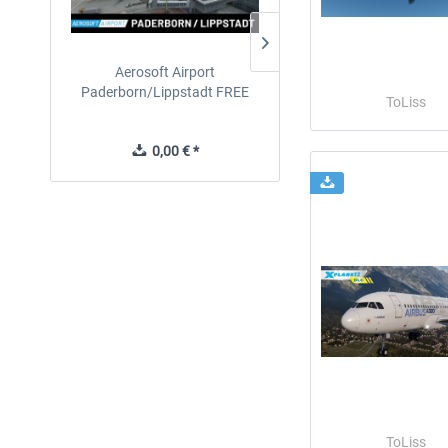
Aerosoft Airport
EmergencyDispatcherPro
Paderborn/Lippstadt FREE
24h Free Trial
ToLiss
0,00 € *
0,00 € *
ToLiss