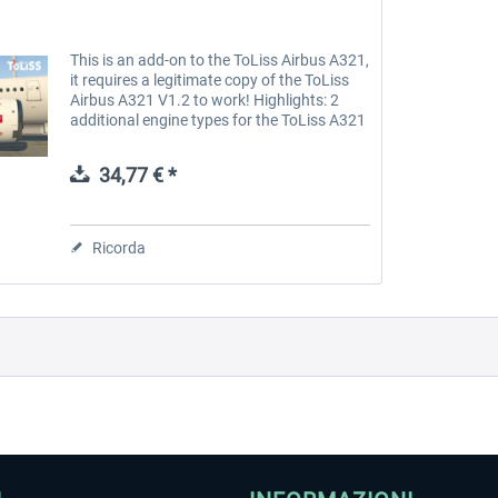
This is an add-on to the ToLiss Airbus A321,
it requires a legitimate copy of the ToLiss
Airbus A321 V1.2 to work! Highlights: 2
additional engine types for the ToLiss A321
The 3 subvariants of the A321 NEO family:
the NEO, the LR and...
34,77 € *
Ricorda