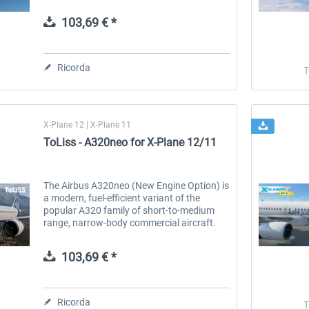
Head up display on both the pilot and co-
pilot sides providing all...
103,69 € *
 -
EmergencyDispatcherPro
Guder-Donation 3 €
Ricorda
T
36,59 € *
3,00 € *
X-Plane 12 | X-Plane 11
ToLiss - A320neo for X-Plane 12/11
The Airbus A320neo (New Engine Option) is
a modern, fuel-efficient variant of the
popular A320 family of short-to-medium
range, narrow-body commercial aircraft.
The A320neo was introduced in 2016 to
offer airlines enhanced performance,...
103,69 € *
Ricorda
T