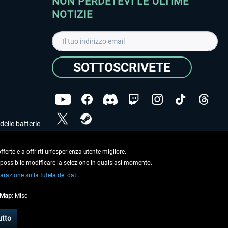
NON PERDETEVI LE ULTIME
NOTIZIE
SOTTOSCRIVETE
delle batterie
Ho letto l'informativa sulla
dichiarazione sulla tutela
dei dati
.
ferte e a offrirti un'esperienza utente migliore.
e possibile modificare la selezione in qualsiasi momento.
Copyright © Aerosoft GmbH. Tutti i diritti riservati.
arazione sulla tutela dei dati.
tMap:
Misc
on diversamente descritto.
utto
e
informazioni di spedizione
.