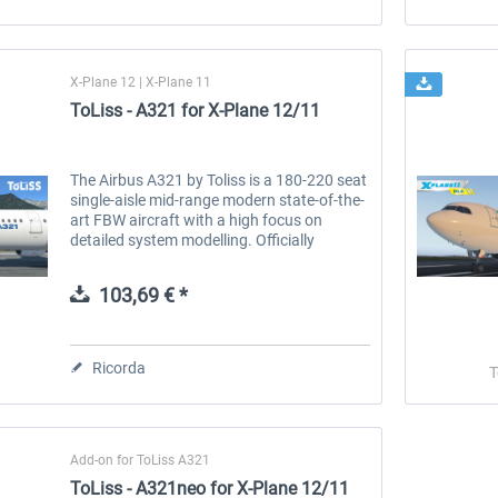
X-Plane 12 | X-Plane 11
ToLiss - A321 for X-Plane 12/11
The Airbus A321 by Toliss is a 180-220 seat
single-aisle mid-range modern state-of-the-
art FBW aircraft with a high focus on
detailed system modelling. Officially
licensed Airbus product Biggest new things
from previous versions...
103,69 € *
Ricorda
T
Add-on for ToLiss A321
ToLiss - A321neo for X-Plane 12/11