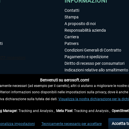
I
INFORMAZIONI
Contatti
Stampa
A proposito di noi
Responsabilità azienda
Carriera
ti
Patners
Condizioni Generali di Contratto
Pagamento e spedizione
Diritto di recesso per consumatori
Indicazioni relative allo smaltimento 
Dichiarazione sulla tutela dei dati
Benvenuti su aerosoft.com!
Editoriale
amente necessari (ad esempio per il carrello), altri ci aiutano a migliorare le nostre of
 Ulteriori informazioni sono disponibili nelle impostazioni sulla privacy, dove è anch
 DAL CONTRATTO
iva dichiarazione sulla tutela dei dati.
Visualizza la nostra dichiarazione per la dichi
ag Manager:
Tracking and Analysis ,
Meta Pixel:
Tracking and Analysis ,
OpenStree
ti al netto di Iva e
spese di spedizione
ed eventualmente le spese di spedizione, se n
Accetta t
onalizza impostazioni
Tecnicamente necessario per accettare
di fuori della Germania, i tempi di consegna per le altre nazioni sono disponibili nell