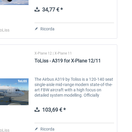
ToLiss A320 Adapted systems and
performance to account for differences...
34,77 € *
Aerosoft Toolbar Pushback
FlightSim Studio - E-Jets
Pro
190/195
Ricorda
oLiss
10,20 € *
40,96 € *
X-Plane 12 | X-Plane 11
ToLiss - A319 for X-Plane 12/11
The Airbus A319 by Toliss is a 120-140 seat
single-aisle mid-range modern state-of-the-
art FBW aircraft with a high focus on
detailed system modelling. Officially
licensed Airbus product Biggest new things
from previous versions...
103,69 € *
Ricorda
oLiss