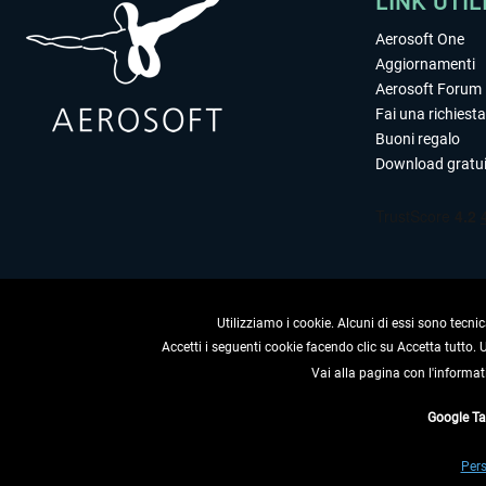
LINK UTIL
Aerosoft One
Aggiornamenti
Aerosoft Forum
Fai una richiesta
Buoni regalo
Download gratui
Utilizziamo i cookie. Alcuni di essi sono tecnic
Accetti i seguenti cookie facendo clic su Accetta tutto.
RECEDERE
Vai alla pagina con l'informat
Google T
* Tutti i prezzi sono indica
Pers
** Riguarda le spedizioni al 