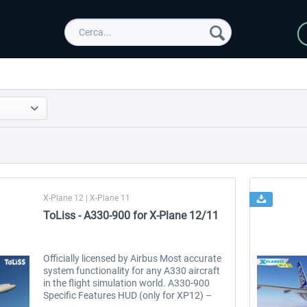
X-Plane 12 | X-Plane 11
ToLiss - A330-900 for X-Plane 12/11
Officially licensed by Airbus Most accurate
system functionality for any A330 aircraft
in the flight simulation world. A330-900
Specific Features HUD (only for XP12) –