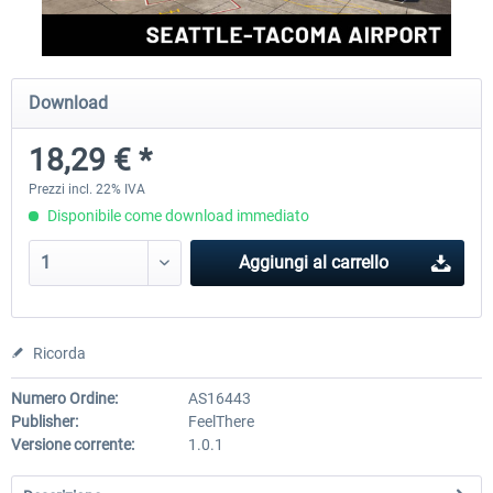
FSDG - Greenland Kulusuk MSFS
Aerosoft Airport Bonair
Download
18,29 € *
9,22 € *
12,25 € *
Prezzi incl. 22% IVA
Disponibile come download immediato
Aggiungi al carrello
Ricorda
Numero Ordine:
AS16443
Publisher:
FeelThere
Versione corrente:
1.0.1