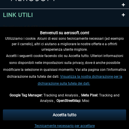
LINK UTILI
Benvenuti su aerosoft.com!
Utilizziamo i cookie. Alcuni di essi sono tecnicamente necessari (ad esempio
per il carrello), altri ci aiutano a migliorare le nostre offerte e a offrirti
un'esperienza utente migliore.
Accetti i seguenti cookie facendo clic su Accetta tutto. Ulteriori informazioni
sono disponibili nelle impostazioni sulla privacy, dove è anche possibile
RECEDERE DAL CONTRATTO
modificare la selezione in qualsiasi momento. Vai alla pagina con l'informativa
dichiarazione sulla tutela dei dati.
Visualizza la nostra dichiarazione per la
INFORMAZIONI
dichiarazione sulla tutela dei dati.
NON PERDETEVI LE ULTIME NOTIZIE
Google Tag Manager:
Tracking and Analysis ,
Meta Pixel:
Tracking and
Analysis ,
OpenStreetMap:
Misc
* Tutti i prezzi sono indicati al netto di Iva e
spese di spedizione
ed
eventualmente le spese di spedizione, se non diversamente descritto.
Accetta tutto
** Riguarda le spedizioni al di fuori della Germania, i tempi di consegna per le
Tecnicamente necessario per accettare
altre nazioni sono disponibili nelle
informazioni di spedizione
.