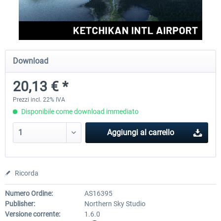
FSDG - Greenland Kulusuk MSFS
Aerosoft Airport Bonair
Download
9,22 € *
12,25 € *
20,13 € *
Prezzi incl. 22% IVA
Disponibile come download immediato
Aggiungi al carrello
Ricorda
Numero Ordine:
AS16395
Publisher:
Northern Sky Studio
Versione corrente:
1.6.0