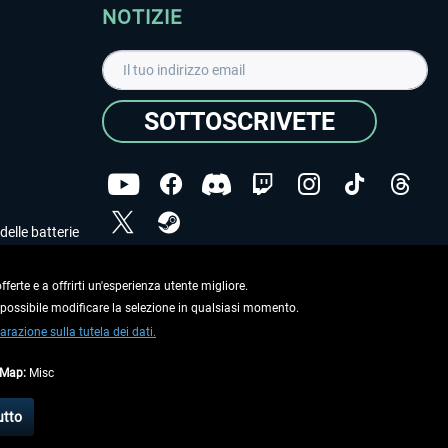
NOTIZIE
SOTTOSCRIVETE
delle batterie
Ho letto l'informativa sulla
dichiarazione sulla tutela
dei dati
.
ferte e a offrirti un'esperienza utente migliore.
e possibile modificare la selezione in qualsiasi momento.
Copyright © Aerosoft GmbH. Tutti i diritti riservati.
arazione sulla tutela dei dati.
tMap:
Misc
on diversamente descritto.
utto
e
informazioni di spedizione
.