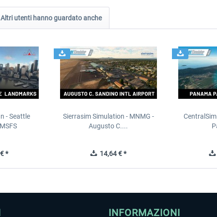
Altri utenti hanno guardato anche
n - Seattle
Sierrasim Simulation - MNMG -
CentralSim
 MSFS
Augusto C....
P
€ *
14,64 € *
I
INFORMAZIONI