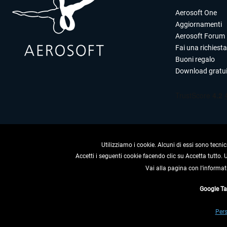
Aerosoft One
Aggiornamenti
Aerosoft Forum
Fai una richiesta
Buoni regalo
Download gratui
Utilizziamo i cookie. Alcuni di essi sono tecnic
Accetti i seguenti cookie facendo clic su Accetta tutto.
Vai alla pagina con l'informat
RECEDERE
Google T
* Tutti i prezzi sono indica
Pers
** Riguarda le spedizioni al 