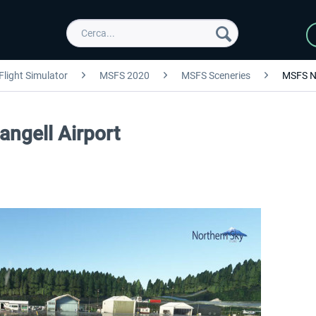
Flight Simulator
MSFS 2020
MSFS Sceneries
MSFS N
ngell Airport