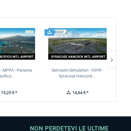
 - MPPA - Panama
Sierrasim Simulation - KSYR -
PILOT'S
acifico...
Syracuse Hancock...
15,25 € *
14,64 € *
NON PERDETEVI LE ULTIME