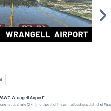
ni
 PAWG Wrangell Airport"
one nautical mile (2 km) northeast of the central business district of Wra