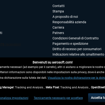
Contatti
Stampa
A proposito di noi
Responsabilità azienda
Carriera
ti
Patners
Condizioni Generali di Contratto
Pagamento e spedizione
Diritto di recesso per consumatori
Indicazioni relative allo smaltimento 
Dichiarazione sulla tutela dei dati
Benvenuti su aerosoft.com!
Editoriale
amente necessari (ad esempio per il carrello), altri ci aiutano a migliorare le nostre of
 Ulteriori informazioni sono disponibili nelle impostazioni sulla privacy, dove è anch
iva dichiarazione sulla tutela dei dati.
 DAL CONTRATTO
Visualizza la nostra dichiarazione per la dichi
ag Manager:
Tracking and Analysis ,
Meta Pixel:
Tracking and Analysis ,
OpenStree
ti al netto di Iva e
spese di spedizione
ed eventualmente le spese di spedizione, se n
Accetta t
onalizza impostazioni
Tecnicamente necessario per accettare
di fuori della Germania, i tempi di consegna per le altre nazioni sono disponibili nell