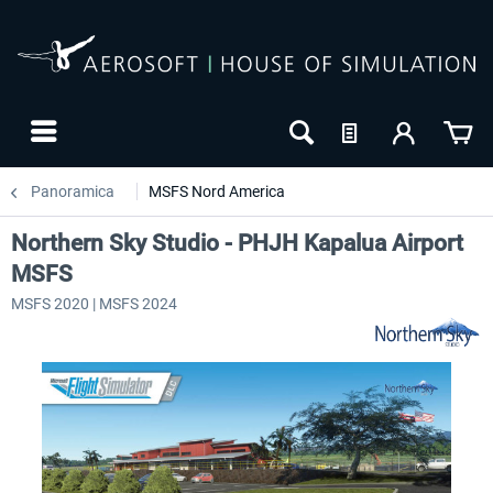
Panoramica
MSFS Nord America
Northern Sky Studio - PHJH Kapalua Airport
MSFS
MSFS 2020 | MSFS 2024