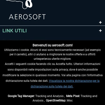
LINK UTILI
Benvenuti su aerosoft.com!
Utilizziamo i cookie. Alcuni di essi sono tecnicamente necessari (ad esempio
per il carrello), altri ci aiutano a migliorare le nostre offerte e a offrirti
un'esperienza utente migliore.
Accetti i seguenti cookie facendo clic su Accetta tutto. Ulteriori informazioni
sono disponibili nelle impostazioni sulla privacy, dove è anche possibile
RECEDERE DAL CONTRATTO
modificare la selezione in qualsiasi momento. Vai alla pagina con l'informativa
dichiarazione sulla tutela dei dati.
Visualizza la nostra dichiarazione per la
INFORMAZIONI
dichiarazione sulla tutela dei dati.
NON PERDETEVI LE ULTIME NOTIZIE
Google Tag Manager:
Tracking and Analysis ,
Meta Pixel:
Tracking and
Analysis ,
OpenStreetMap:
Misc