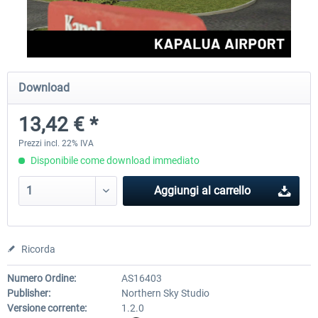
FSDG - Greenland Kulusuk MSFS
Aerosoft Airport Bonair
Download
9,22 € *
12,25 € *
13,42 € *
Prezzi incl. 22% IVA
Disponibile come download immediato
Aggiungi al carrello
Ricorda
Numero Ordine:
AS16403
Publisher:
Northern Sky Studio
Versione corrente:
1.2.0