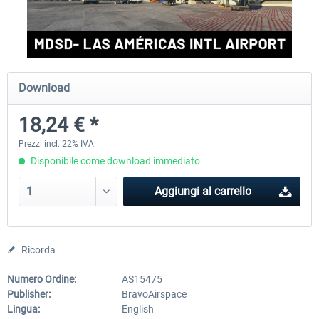
FSDG - Greenland Kulusuk MSFS
Aerosoft Airport Bonair
Download
9,22 € *
12,25 € *
18,24 € *
Prezzi incl. 22% IVA
Disponibile come download immediato
Aggiungi al carrello
Ricorda
Numero Ordine:
AS15475
Publisher:
BravoAirspace
Lingua:
English