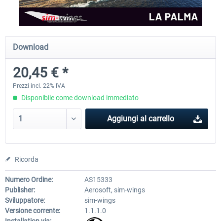
Aerosoft Airport Cologne/Bonn
sim-wings Hamburg
Download
20,45 € *
18,40 € *
20,45 € *
Prezzi incl. 22% IVA
Disponibile come download immediato
Aggiungi al carrello
Ricorda
Numero Ordine:
AS15333
Publisher:
Aerosoft, sim-wings
Sviluppatore:
sim-wings
Versione corrente:
1.1.1.0