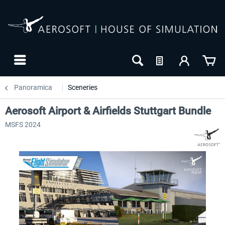
Panoramica
Sceneries
Aerosoft Airport & Airfields Stuttgart Bundle
MSFS 2024