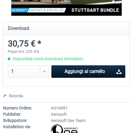
Aerosoft Mega Airport Brussels
Aerosoft Airport Cologne/
Download
30,75 € *
25,58 € *
18,40 € *
Prezzi incl. 22% IVA
Disponibile come download immediato
Aggiungi al carrello
Ricorda
Numero Ordine:
AS16887
Publisher:
Aerosoft
Sviluppatore:
Aerosoft Dev Team
Installation via: