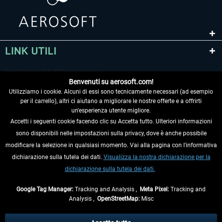
LINK UTILI
Benvenuti su aerosoft.com!
Utilizziamo i cookie. Alcuni di essi sono tecnicamente necessari (ad esempio
per il carrello), altri ci aiutano a migliorare le nostre offerte e a offrirti
un'esperienza utente migliore.
Accetti i seguenti cookie facendo clic su Accetta tutto. Ulteriori informazioni
sono disponibili nelle impostazioni sulla privacy, dove è anche possibile
RECEDERE DAL CONTRATTO
modificare la selezione in qualsiasi momento. Vai alla pagina con l'informativa
dichiarazione sulla tutela dei dati.
Visualizza la nostra dichiarazione per la
INFORMAZIONI
dichiarazione sulla tutela dei dati.
NON PERDETEVI LE ULTIME NOTIZIE
Google Tag Manager:
Tracking and Analysis ,
Meta Pixel:
Tracking and
Analysis ,
OpenStreetMap:
Misc
* Tutti i prezzi sono indicati al netto di Iva e
spese di spedizione
ed
eventualmente le spese di spedizione, se non diversamente descritto.