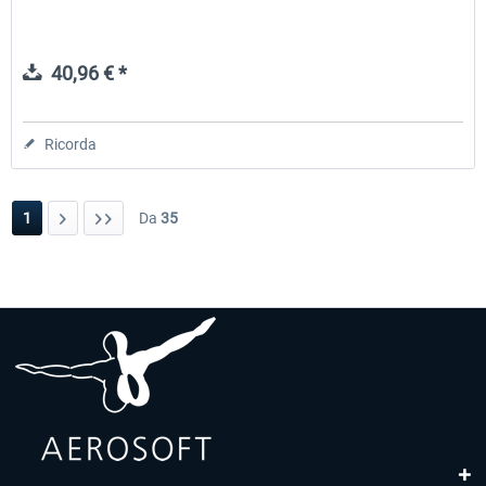
40,96 € *
Ricorda
1
Da
35