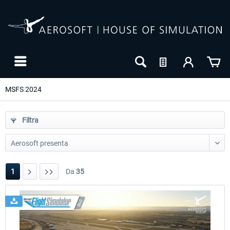
MSFS 2024
Filtra
1
Da
35
24h FREE