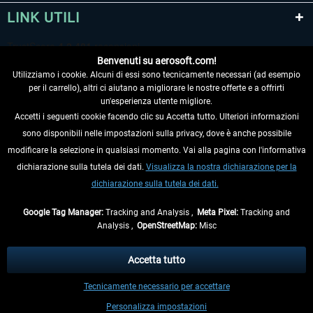
LINK UTILI
Benvenuti su aerosoft.com!
Utilizziamo i cookie. Alcuni di essi sono tecnicamente necessari (ad esempio
per il carrello), altri ci aiutano a migliorare le nostre offerte e a offrirti
un'esperienza utente migliore.
Accetti i seguenti cookie facendo clic su Accetta tutto. Ulteriori informazioni
sono disponibili nelle impostazioni sulla privacy, dove è anche possibile
RECEDERE DAL CONTRATTO
modificare la selezione in qualsiasi momento. Vai alla pagina con l'informativa
dichiarazione sulla tutela dei dati.
Visualizza la nostra dichiarazione per la
INFORMAZIONI
dichiarazione sulla tutela dei dati.
NON PERDETEVI LE ULTIME NOTIZIE
Google Tag Manager:
Tracking and Analysis ,
Meta Pixel:
Tracking and
Analysis ,
OpenStreetMap:
Misc
* Tutti i prezzi sono indicati al netto di Iva e
spese di spedizione
ed
eventualmente le spese di spedizione, se non diversamente descritto.
Accetta tutto
** Riguarda le spedizioni al di fuori della Germania, i tempi di consegna per le
Tecnicamente necessario per accettare
altre nazioni sono disponibili nelle
informazioni di spedizione
.
Personalizza impostazioni