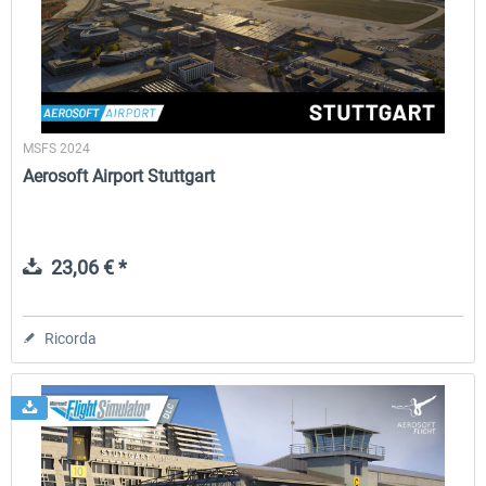
EmergencyDispatcherPro - 24h Free
EmergencyDispatcherPr
Trial
MSFS 2024
0,00 € *
36,59 € *
Aerosoft Airport Stuttgart
23,06 € *
Ricorda