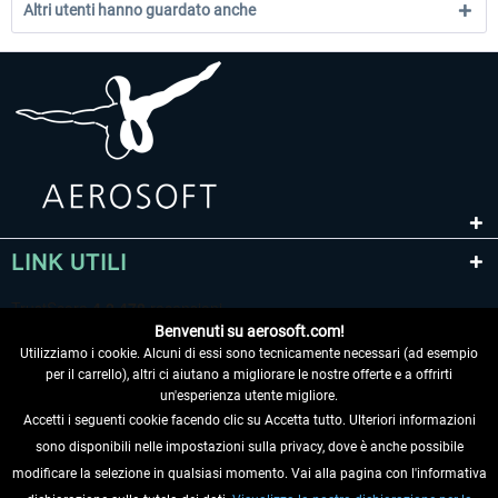
Altri utenti hanno guardato anche
LINK UTILI
Benvenuti su aerosoft.com!
Utilizziamo i cookie. Alcuni di essi sono tecnicamente necessari (ad esempio
per il carrello), altri ci aiutano a migliorare le nostre offerte e a offrirti
un'esperienza utente migliore.
Accetti i seguenti cookie facendo clic su Accetta tutto. Ulteriori informazioni
sono disponibili nelle impostazioni sulla privacy, dove è anche possibile
RECEDERE DAL CONTRATTO
modificare la selezione in qualsiasi momento. Vai alla pagina con l'informativa