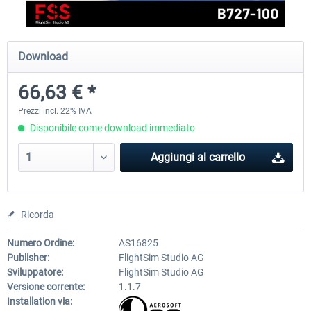
FlightSim Studio - E-Jets 170/175
Aerosoft Aircraft A340-600
Download
66,63 € *
40,96 € *
82,01 € *
Prezzi incl. 22% IVA
Disponibile come download immediato
Aggiungi al carrello
Ricorda
Numero Ordine:
AS16825
Publisher:
FlightSim Studio AG
Sviluppatore:
FlightSim Studio AG
Versione corrente:
1.1.7
Installation via: