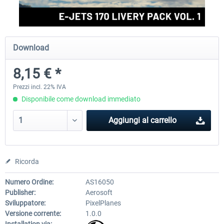
FlightSim Studio - E-Jets 170/175
Aerosoft Aircraft A340-600
Download
8,15 € *
40,96 € *
82,01 € *
Prezzi incl. 22% IVA
Disponibile come download immediato
Aggiungi al carrello
Ricorda
Numero Ordine:
AS16050
Publisher:
Aerosoft
Sviluppatore:
PixelPlanes
Versione corrente:
1.0.0