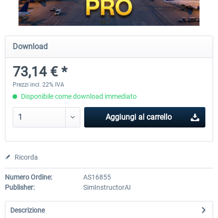
rkApps - FSRealistic Pro MSFS
Aerosoft Tool Simple Traf
Download
73,14 € *
34,16 € *
15,25 € *
Prezzi incl. 22% IVA
Disponibile come download immediato
Aggiungi al carrello
Ricorda
Numero Ordine:
AS16855
Publisher:
SimInstructorAI
Descrizione