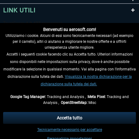
LINK UTILI
Benvenuti su aerosoft.com!
Utilizziamo i cookie. Alcuni di essi sono tecnicamente necessari (ad esempio
per il carrello), altri ci aiutano a migliorare le nostre offerte e a offrirti
un'esperienza utente migliore.
Accetti i seguenti cookie facendo clic su Accetta tutto. Ulteriori informazioni
sono disponibili nelle impostazioni sulla privacy, dove è anche possibile
RECEDERE DAL CONTRATTO
modificare la selezione in qualsiasi momento. Vai alla pagina con l'informativa
dichiarazione sulla tutela dei dati.
Visualizza la nostra dichiarazione per la
INFORMAZIONI
dichiarazione sulla tutela dei dati.
NON PERDETEVI LE ULTIME NOTIZIE
Google Tag Manager:
Tracking and Analysis ,
Meta Pixel:
Tracking and
Analysis ,
OpenStreetMap:
Misc
* Tutti i prezzi sono indicati al netto di Iva e
spese di spedizione
ed
eventualmente le spese di spedizione, se non diversamente descritto.
Accetta tutto
** Riguarda le spedizioni al di fuori della Germania, i tempi di consegna per le
Tecnicamente necessario per accettare
altre nazioni sono disponibili nelle
informazioni di spedizione
.
Personalizza impostazioni